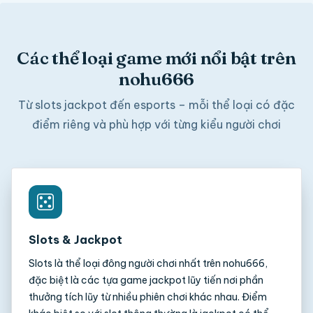
Các thể loại game mới nổi bật trên
nohu666
Từ slots jackpot đến esports – mỗi thể loại có đặc
điểm riêng và phù hợp với từng kiểu người chơi
Slots & Jackpot
Slots là thể loại đông người chơi nhất trên nohu666,
đặc biệt là các tựa game jackpot lũy tiến nơi phần
thưởng tích lũy từ nhiều phiên chơi khác nhau. Điểm