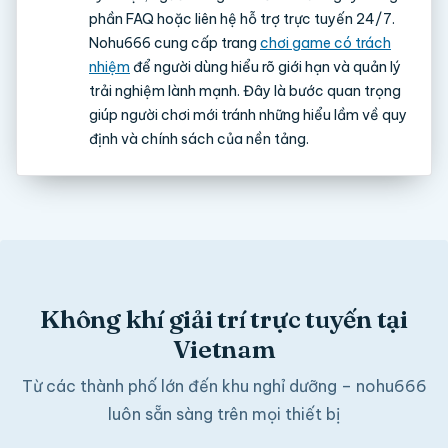
phần FAQ hoặc liên hệ hỗ trợ trực tuyến 24/7.
Nohu666 cung cấp trang
chơi game có trách
nhiệm
để người dùng hiểu rõ giới hạn và quản lý
trải nghiệm lành mạnh. Đây là bước quan trọng
giúp người chơi mới tránh những hiểu lầm về quy
định và chính sách của nền tảng.
Không khí giải trí trực tuyến tại
Vietnam
Từ các thành phố lớn đến khu nghỉ dưỡng – nohu666
luôn sẵn sàng trên mọi thiết bị