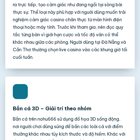
ra trực tiếp, tạo cảm giác như đang ngồi tại sòng bài
thực sự. Thể loại này phù hợp với người dùng muốn trải
nghiệm cảm giác casino chân thực từ màn hình điện
thoại hoặc máy tính. Trước khi tham gia, nên đọc quy
tắc từng bàn vì giới hạn cược và tốc độ ván có thể
khác nhau giữa các phòng. Người dùng tại Đà Nẵng và
Cần Thơ thường chọn live casino vào các khung giờ tối
cuối tuần.
Bắn cá 3D – Giải trí theo nhóm
Bắn cá trên nohu666 sử dụng đồ họa 3D sống động,
nơi người chơi dùng súng để bắn các loài cá với điểm
thưởng khác nhau tùy kích thước và độ hiếm. Khác với