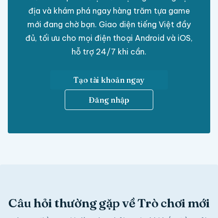
địa và khám phá ngay hàng trăm tựa game
mới đang chờ bạn. Giao diện tiếng Việt đầy
đủ, tối ưu cho mọi điện thoại Android và iOS,
hỗ trợ 24/7 khi cần.
Tạo tài khoản ngay
Đăng nhập
Câu hỏi thường gặp về Trò chơi mới