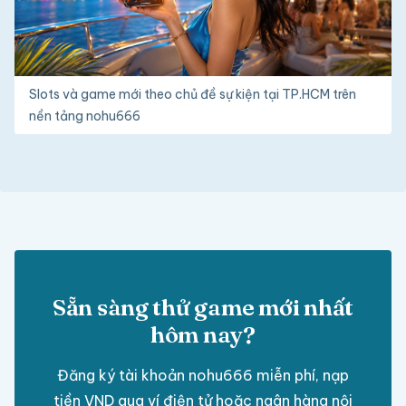
Slots và game mới theo chủ đề sự kiện tại TP.HCM trên
nền tảng nohu666
Sẵn sàng thử game mới nhất
hôm nay?
Đăng ký tài khoản nohu666 miễn phí, nạp
tiền VND qua ví điện tử hoặc ngân hàng nội