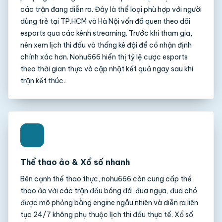
các trận đang diễn ra. Đây là thể loại phù hợp với người
dùng trẻ tại TP.HCM và Hà Nội vốn đã quen theo dõi
esports qua các kênh streaming. Trước khi tham gia,
nên xem lịch thi đấu và thống kê đội để có nhận định
chính xác hơn. Nohu666 hiển thị tỷ lệ cược esports
theo thời gian thực và cập nhật kết quả ngay sau khi
trận kết thúc.
Thể thao ảo & Xổ số nhanh
Bên cạnh thể thao thực, nohu666 còn cung cấp thể
thao ảo với các trận đấu bóng đá, đua ngựa, đua chó
được mô phỏng bằng engine ngẫu nhiên và diễn ra liên
tục 24/7 không phụ thuộc lịch thi đấu thực tế. Xổ số