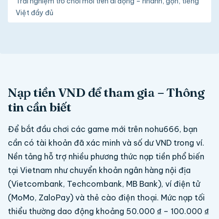
Trải nghiệm trò chơi mới trên di động – nhanh, gọn, tiếng
Việt đầy đủ
Nạp tiền VND để tham gia – Thông
tin cần biết
Để bắt đầu chơi các game mới trên nohu666, bạn
cần có tài khoản đã xác minh và số dư VND trong ví.
Nền tảng hỗ trợ nhiều phương thức nạp tiền phổ biến
tại Vietnam như chuyển khoản ngân hàng nội địa
(Vietcombank, Techcombank, MB Bank), ví điện tử
(MoMo, ZaloPay) và thẻ cào điện thoại. Mức nạp tối
thiểu thường dao động khoảng 50.000 ₫ – 100.000 ₫