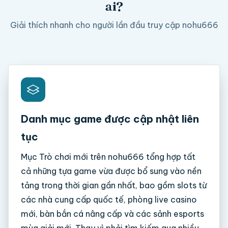
ai?
Giải thích nhanh cho người lần đầu truy cập nohu666
Danh mục game được cập nhật liên
tục
Mục Trò chơi mới trên nohu666 tổng hợp tất
cả những tựa game vừa được bổ sung vào nền
tảng trong thời gian gần nhất, bao gồm slots từ
các nhà cung cấp quốc tế, phòng live casino
mới, bàn bắn cá nâng cấp và các sảnh esports
mùa giải mới. Thay vì phải tìm kiếm qua nhiều