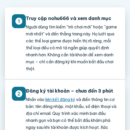
Truy cập nohu666 và xem danh mục
Người dùng tìm kiếm "trò chơi mới" hoặc "game
mới nhất" và đến thẳng trang này. Họ lướt qua
các thể loại game được hiển thị rõ ràng, mỗi
thể loại đều có mô tả ngắn giúp quyết định
nhanh hơn. Không cần tài khoản để xem danh
mục – chỉ cần đăng ký khi muốn bắt đầu chơi
thật.
Đăng ký tài khoản – chưa đến 3 phút
Nhấn vào
liên kết đăng ký
và điền thông tin cơ
bản: tên đăng nhập, mật khẩu, số điện thoại và
địa chỉ email. Quy trình xác minh ban đầu
nhanh gọn và bạn có thể bắt đầu khám phá
ngay sau khi tài khoản được kích hoạt. Xác