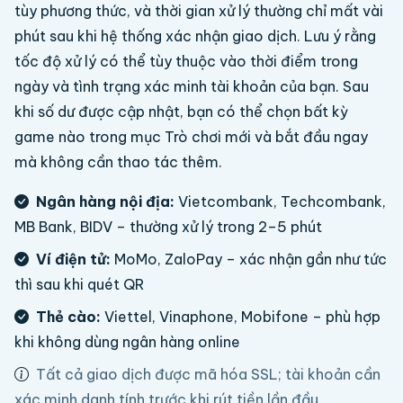
tùy phương thức, và thời gian xử lý thường chỉ mất vài
phút sau khi hệ thống xác nhận giao dịch. Lưu ý rằng
tốc độ xử lý có thể tùy thuộc vào thời điểm trong
ngày và tình trạng xác minh tài khoản của bạn. Sau
khi số dư được cập nhật, bạn có thể chọn bất kỳ
game nào trong mục Trò chơi mới và bắt đầu ngay
mà không cần thao tác thêm.
Ngân hàng nội địa:
Vietcombank, Techcombank,
MB Bank, BIDV – thường xử lý trong 2–5 phút
Ví điện tử:
MoMo, ZaloPay – xác nhận gần như tức
thì sau khi quét QR
Thẻ cào:
Viettel, Vinaphone, Mobifone – phù hợp
khi không dùng ngân hàng online
Tất cả giao dịch được mã hóa SSL; tài khoản cần
xác minh danh tính trước khi rút tiền lần đầu