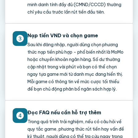
minh danh tính đầy đủ (CMND/CCCD) thường
chỉ yêu cầu trước lần rút tiền đầu tiên.
Nạp tiền VND và chọn game
Sau khi đăng nhập, người dùng chọn phương
thức nạp tiền phù hợp – phổ biến nhất là MoMo
hoặc chuyển khoản ngân hàng. Số dư thường
cập nhật trong vài phút và bạn có thể chọn
ngay tựa game mới từ danh mục đang hiển thị.
Mỗi game có thông tin về mức cược tối thiểu
để bạn chủ động phân bổ ngân sách hợp lý.
Đọc FAQ nếu cần hỗ trợ thêm
Trong quá trình trải nghiệm, nếu có câu hỏi về
quy tắc game, phương thức rút tiền hay vấn đề
kỹ thuật, người dùng có thể tra cứu ngay trong