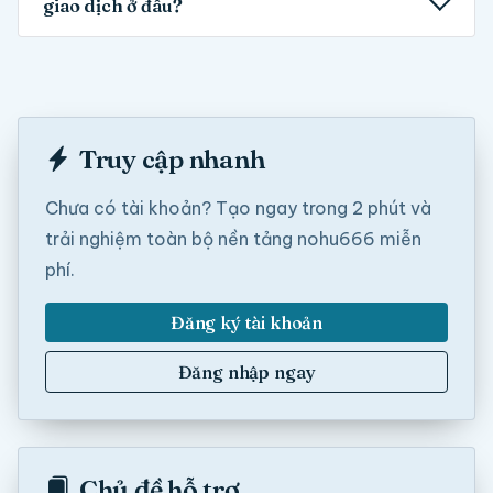
giao dịch ở đâu?
Truy cập nhanh
Chưa có tài khoản? Tạo ngay trong 2 phút và
trải nghiệm toàn bộ nền tảng nohu666 miễn
phí.
Đăng ký tài khoản
Đăng nhập ngay
Chủ đề hỗ trợ