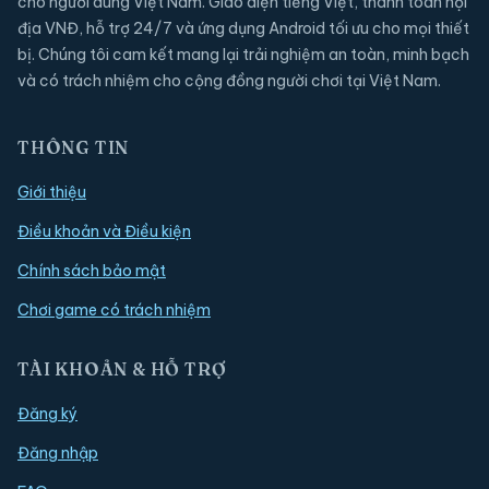
cho người dùng Việt Nam. Giao diện tiếng Việt, thanh toán nội
địa VNĐ, hỗ trợ 24/7 và ứng dụng Android tối ưu cho mọi thiết
bị. Chúng tôi cam kết mang lại trải nghiệm an toàn, minh bạch
và có trách nhiệm cho cộng đồng người chơi tại Việt Nam.
THÔNG TIN
Giới thiệu
Điều khoản và Điều kiện
Chính sách bảo mật
Chơi game có trách nhiệm
TÀI KHOẢN & HỖ TRỢ
Đăng ký
Đăng nhập