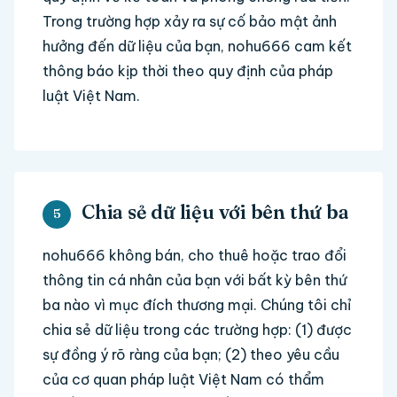
Trong trường hợp xảy ra sự cố bảo mật ảnh
hưởng đến dữ liệu của bạn, nohu666 cam kết
thông báo kịp thời theo quy định của pháp
luật Việt Nam.
Chia sẻ dữ liệu với bên thứ ba
5
nohu666 không bán, cho thuê hoặc trao đổi
thông tin cá nhân của bạn với bất kỳ bên thứ
ba nào vì mục đích thương mại. Chúng tôi chỉ
chia sẻ dữ liệu trong các trường hợp: (1) được
sự đồng ý rõ ràng của bạn; (2) theo yêu cầu
của cơ quan pháp luật Việt Nam có thẩm