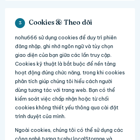
Cookies & Theo dõi
3
nohu666 sử dụng cookies để duy trì phiên
đăng nhập, ghi nhớ ngôn ngữ và tùy chọn
giao diện của bạn giữa các lần truy cập.
Cookies kỹ thuật là bắt buộc để nền tảng
hoạt động đúng chức năng, trong khi cookies
phân tích giúp chúng tôi hiểu cách người
dùng tương tác với trang web. Bạn có thể
kiểm soát việc chấp nhận hoặc từ chối
cookies không thiết yếu thông qua cài đặt
trình duyệt của mình.
Ngoài cookies, chúng tôi có thể sử dụng các
công nghệ tương tự như localStorage và