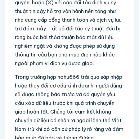
quyền; hoặc (3) với các đối tác dịch vụ kỹ
thuật tin cậy hỗ trợ vận hành nền tảng như
nhà cung cấp cổng thanh toán và dịch vụ lưu
trữ đám mây. Tất cả đối tác kỹ thuật đều bị
ràng buộc bởi thỏa thuận bảo mật dữ liệu
nghiêm ngặt và không được phép sử dụng
thông tin của bạn cho mục đích nào khác
ngoài phạm vi dịch vụ được giao.
Trong trường hợp nohu666 trải qua sáp nhập
hoặc thay đổi cơ cấu kinh doanh, người dùng
sẽ được thông báo trước và có quyền yêu
cầu xóa dữ liệu trước khi quá trình chuyển
giao hoàn tất. Chúng tôi cam kết không
chuyển dữ liệu cá nhân ra ngoài lãnh thổ Việt
Nam trừ khi có căn cứ pháp lý rõ ràng và đảm
bảo mức độ bảo vệ tương đương.