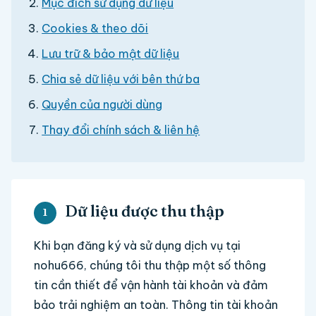
Mục đích sử dụng dữ liệu
Cookies & theo dõi
Lưu trữ & bảo mật dữ liệu
Chia sẻ dữ liệu với bên thứ ba
Quyền của người dùng
Thay đổi chính sách & liên hệ
Dữ liệu được thu thập
1
Khi bạn đăng ký và sử dụng dịch vụ tại
nohu666, chúng tôi thu thập một số thông
tin cần thiết để vận hành tài khoản và đảm
bảo trải nghiệm an toàn. Thông tin tài khoản