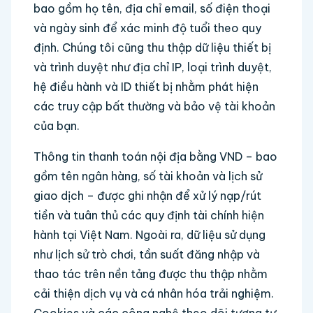
bao gồm họ tên, địa chỉ email, số điện thoại
và ngày sinh để xác minh độ tuổi theo quy
định. Chúng tôi cũng thu thập dữ liệu thiết bị
và trình duyệt như địa chỉ IP, loại trình duyệt,
hệ điều hành và ID thiết bị nhằm phát hiện
các truy cập bất thường và bảo vệ tài khoản
của bạn.
Thông tin thanh toán nội địa bằng VND – bao
gồm tên ngân hàng, số tài khoản và lịch sử
giao dịch – được ghi nhận để xử lý nạp/rút
tiền và tuân thủ các quy định tài chính hiện
hành tại Việt Nam. Ngoài ra, dữ liệu sử dụng
như lịch sử trò chơi, tần suất đăng nhập và
thao tác trên nền tảng được thu thập nhằm
cải thiện dịch vụ và cá nhân hóa trải nghiệm.
Cookies và các công nghệ theo dõi tương tự