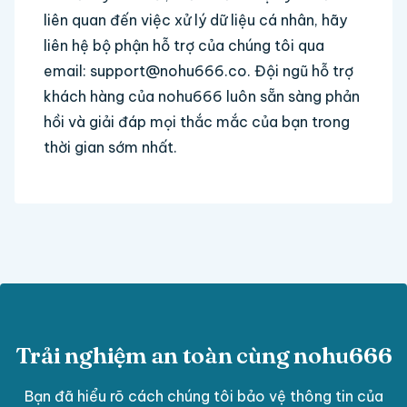
liên quan đến việc xử lý dữ liệu cá nhân, hãy
liên hệ bộ phận hỗ trợ của chúng tôi qua
email:
support@nohu666.co
. Đội ngũ hỗ trợ
khách hàng của nohu666 luôn sẵn sàng phản
hồi và giải đáp mọi thắc mắc của bạn trong
thời gian sớm nhất.
Trải nghiệm an toàn cùng nohu666
Bạn đã hiểu rõ cách chúng tôi bảo vệ thông tin của