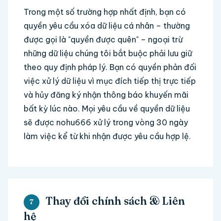
Trong một số trường hợp nhất định, bạn có
quyền yêu cầu xóa dữ liệu cá nhân – thường
được gọi là "quyền được quên" – ngoại trừ
những dữ liệu chúng tôi bắt buộc phải lưu giữ
theo quy định pháp lý. Bạn có quyền phản đối
việc xử lý dữ liệu vì mục đích tiếp thị trực tiếp
và hủy đăng ký nhận thông báo khuyến mãi
bất kỳ lúc nào. Mọi yêu cầu về quyền dữ liệu
sẽ được nohu666 xử lý trong vòng 30 ngày
làm việc kể từ khi nhận được yêu cầu hợp lệ.
Thay đổi chính sách & Liên
7
hệ