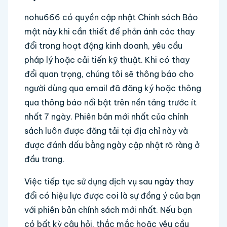
nohu666 có quyền cập nhật Chính sách Bảo
mật này khi cần thiết để phản ánh các thay
đổi trong hoạt động kinh doanh, yêu cầu
pháp lý hoặc cải tiến kỹ thuật. Khi có thay
đổi quan trọng, chúng tôi sẽ thông báo cho
người dùng qua email đã đăng ký hoặc thông
qua thông báo nổi bật trên nền tảng trước ít
nhất 7 ngày. Phiên bản mới nhất của chính
sách luôn được đăng tải tại địa chỉ này và
được đánh dấu bằng ngày cập nhật rõ ràng ở
đầu trang.
Việc tiếp tục sử dụng dịch vụ sau ngày thay
đổi có hiệu lực được coi là sự đồng ý của bạn
với phiên bản chính sách mới nhất. Nếu bạn
có bất kỳ câu hỏi, thắc mắc hoặc yêu cầu